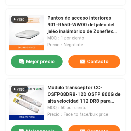
Puntos de acceso interiores
901-R650-WW00 del jaléo del
jaléo inalámbrico de Zoneflex
R650
MOQ：1 por ciento
Precio：Negotiate
Mejor precio
Contacto
Módulo transceptor CC-
En casa.
OSFP08DR8-12D OSFP 800G de
alta velocidad 112 DR8 para
centro de datos
MOQ：50 por ciento
Productos
Precio：Face to face/bulk price
Vídeos