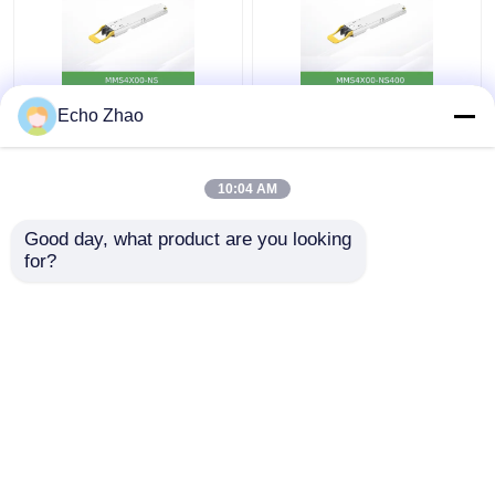
MMS4X00-Ns 800gbps
Nvidia MMS4X00-
Echo Zhao
Dos puertos OSfp
Ns400 (980-9I31N-
2X400GB/S Modo
00NM00) 400GB/S
único 2xdr4 100m
Transceptores Dr4 de
10:04 AM
Nvidia
modo único con puerto
Mejor precio
Mejor precio
único
Good day, what product are you looking 
for?
Contacto
Contacto
Vea más
Inicio
Mapa del Sitio
Contactar Ahora
Desktop Site
mapa del sitio
Políticas de privacidad