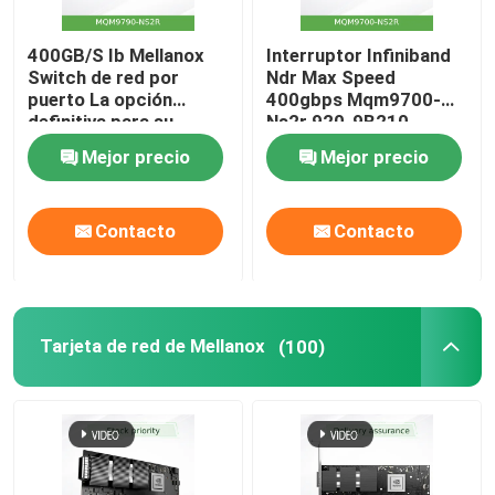
AP inalámbrico Aruba
400GB/S Ib Mellanox
Interruptor Infiniband
Switch de red por
Ndr Max Speed
puerto La opción
400gbps Mqm9700-
Interruptor de Aruba
definitiva para su
Ns2r 920-9B210-
servidor almacenado
00RN-0M2 Perfecto
Mejor precio
Mejor precio
MQM9790-NS2R(920-
para las necesidades
Interruptor de Cisco
9B210-00RN-0D0)
del cliente por Nvidia
Switches
Qm9700 1u
Contacto
Contacto
administrados
Rack de servidor con refrigeración integrada
Cable de fibra óptica y accesorios
Tarjeta de red de Mellanox
(100)