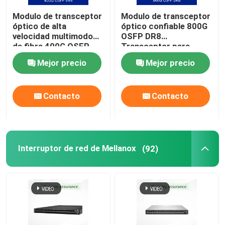
Modulo de transceptor
Modulo de transceptor
Cable de NVIDIA
óptico de alta
óptico confiable 800G
velocidad multimodo
OSFP DR8
de fibra 400G OSFP
Transceptor para
Transceptor óptico NVIDIA
VR4
transmisión de datos
Mejor precio
Mejor precio
de alto rendimiento
Puntos de acceso inalámbricos extremos
Contacto
Contacto
Interruptor de red Extreme
Interruptor de red de Mellanox
(92)
Licencia de redes extremas
Puntos de acceso inalámbricos del jaléo
Interruptor de red del jaléo