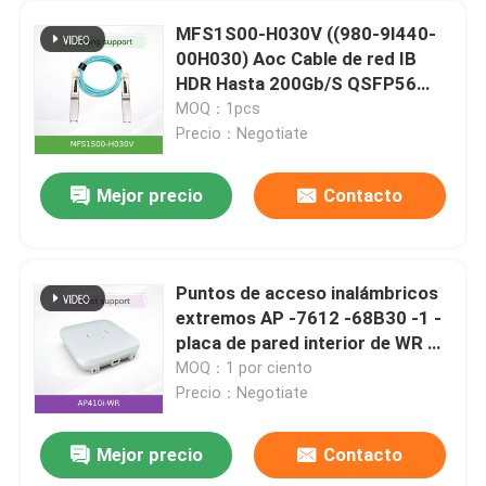
MFS1S00-H030V ((980-9I440-
00H030) Aoc Cable de red IB
HDR Hasta 200Gb/S QSFP56
30m 200GBase-AOC QSFP56 A
MOQ：1pcs
QSFP56
Precio：Negotiate
Mejor precio
Contacto
Puntos de acceso inalámbricos
extremos AP -7612 -68B30 -1 -
placa de pared interior de WR AP
802.11a/b/g/n/ac 5GHz 2x2: 2
MOQ：1 por ciento
2.4GHz 2x2: 2
Precio：Negotiate
Mejor precio
Contacto