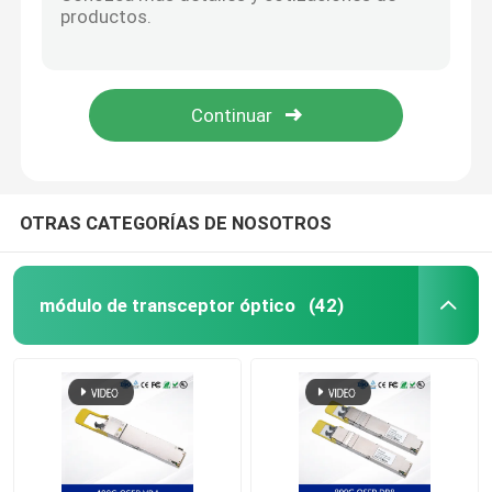
Puntos de acceso inalámbricos extremos AP -7562 -67040 -1 - WR integró la Dual-radio 802.11ac/802.11n 3X3 Mimo de la antena
Plataforma de Servicios Integrados Extreme Wireless WING NX 5500 NX-5500-ADP-16
módulo de transceptor óptico
Nueva y original licencia de conmutación del paquete de licencias adaptables del controlador 9000 VX - 9000-ADP-256 Vx9000 256x Paquete de licencia adaptable de AP
Licencia LIC-AW JW546AAE de la onda de 48GB Aruba
Interruptor de red de Mellanox
Puntos de acceso inalámbricos extremos AP -8432 -680B30 -1 - Dual-radio 802.11ac/802.11n 2.4GHz 3x3 5GHz 4x4 de WR
Tarjeta de red de Mellanox
OTRAS CATEGORÍAS DE NOSOTROS
cable mellanox
módulo de transceptor óptico
(42)
Transmisor-receptor óptico de Mellanox
Switch de red de Nvidia
tarjeta de red nvidia