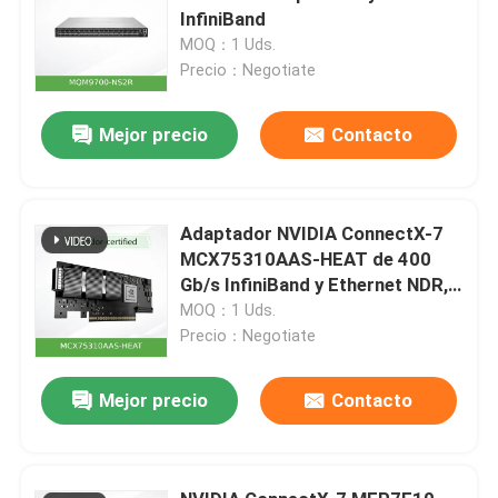
InfiniBand
MOQ：1 Uds.
Precio：Negotiate
Mejor precio
Contacto
Adaptador NVIDIA ConnectX-7
MCX75310AAS-HEAT de 400
Gb/s InfiniBand y Ethernet NDR,
PCIe Gen5, QSFP de doble
MOQ：1 Uds.
puerto
Precio：Negotiate
Mejor precio
Contacto