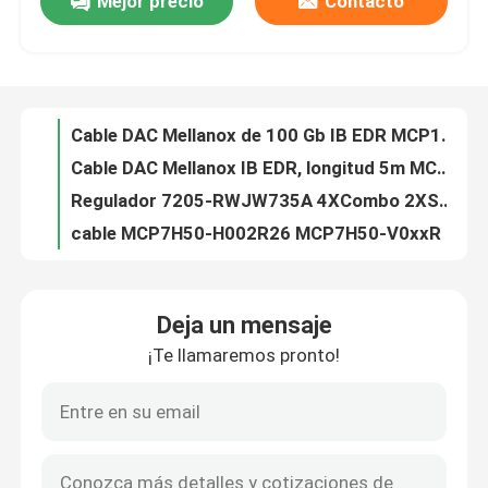
Mejor precio
Contacto
16107 Cable de conmutación de red Cable de apilamiento extremo 1.5M 1.0 Cuenta
5GHz el jaléo inalámbrico AP soltado R350 901-R350-WW02 2 fluye
Sobre nosotros
Puntos de acceso inalámbricos extremos NX - 7510-100R0 - impulsión de estado sólido del dispositivo 16GB RAM 64GB de la gestión de la red inalámbrica de WR
El cable DAC de EDR Mellanox 100 g QSFP28 MCP1600-E002E30 IB 100 Gb/s es de 2m
Recorrido por la fábrica
Cable DAC Mellanox de 100 Gb IB EDR MCP1600-E003E26 MCP1600-E0xxxE QSFP28 3m
Cable DAC Mellanox IB EDR, longitud 5m MCP1600-E005E26, alta velocidad 100Gb/s QSFP28, nuevo y original
Control de Calidad
Regulador 7205-RWJW735A 4XCombo 2XSFP de 256AP Aruba Wireles
cable MCP7H50-H002R26 MCP7H50-V0xxR QSFP56 de los 2m HDR100 Mellanox DAC Cable Direct Attach Fiber
Regulador Access Point 7220-RWJW751A de la movilidad de 1024AP Wireles Aruba 7220
Contacta con nosotros
Certificado de licencia de software inalámbrico para puntos de acceso inalámbrico extremo NX-7500-ADP-64 Certificado de licencia AP para 64 puntos de acceso nuevo y original
Deja un mensaje
Regulador 2048 del ODM 4XSFP AP Aruba Wireles 7240XM-RWJW783A
Noticias
¡Te llamaremos pronto!
Certificado inalámbrico extremo de la licencia de los puntos de acceso NX-7500-ADP-64 para 64 puntos de acceso
WPA-PSK inalámbrico WPA-TKIP WPA2 de los puntos de acceso 901-H500-WW00 del jaléo de 802.11ac BeamFlex AES
Casos
La radio integró la CA inalámbrica al aire libre 3x3 de los puntos de acceso AP275 de Omni Aruba: 3
puntos de acceso inalámbricos 901-R510-WW00 867Mbps BeamFlex+ ChannelFly del jaléo de 300Mbps 5GHz Wifi
Solicitar una cotización