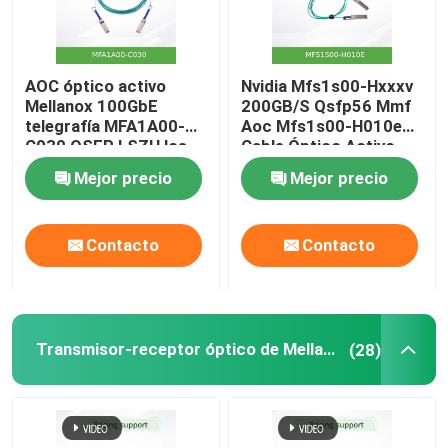
AOC óptico activo
Nvidia Mfs1s00-Hxxxv
Mellanox 100GbE
200GB/S Qsfp56 Mmf
telegrafía MFA1A00-
Aoc Mfs1s00-H010e
C030 QSFP LSZH los
Cable Óptico Activo,
30m
hasta 200gbps,
Mejor precio
Mejor precio
Qsfp56 a Qsfp56
Contacto
Contacto
Transmisor-receptor óptico de Mellanox
(28)