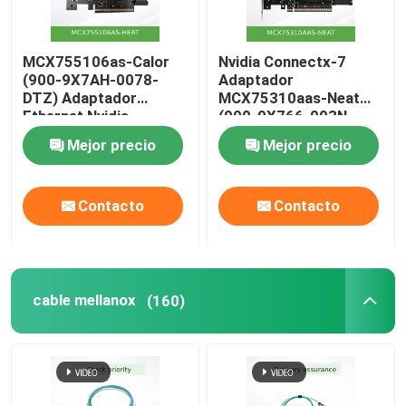
MCX755106as-Calor
Nvidia Connectx-7
(900-9X7AH-0078-
Adaptador
DTZ) Adaptador
MCX75310aas-Neat
Ethernet Nvidia
(900-9X766-003N-
Connectx-7 200g con
SQ0) Puerto único
Mejor precio
Mejor precio
Puertos Duales
Osfp Infiniband: Ndr
400GB/S (velocidad
predeterminada)
Contacto
Contacto
Ethernet: 400gbe
cable mellanox
(160)