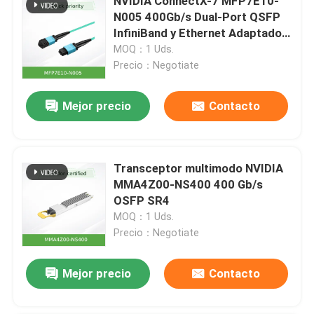
NVIDIA ConnectX-7 MFP7E10-
N005 400Gb/s Dual-Port QSFP
InfiniBand y Ethernet Adaptador
NDR, PCIe Gen5
MOQ：1 Uds.
Precio：Negotiate
Mejor precio
Contacto
Transceptor multimodo NVIDIA
MMA4Z00-NS400 400 Gb/s
OSFP SR4
MOQ：1 Uds.
Precio：Negotiate
Mejor precio
Contacto