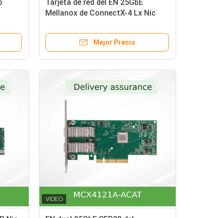
p
Tarjeta de red del EN 25GbE
o
Mellanox de ConnectX-4 Lx Nic
jeta
Interface MCX4121A-XCAT
Mejor Precio