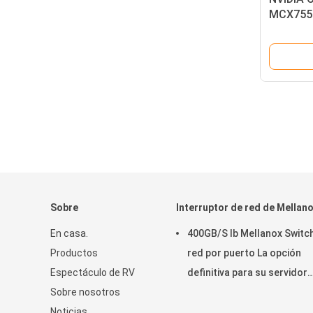
MCX755
Adaptad
InfiniBa
PCIe 5.0
almacen
hardware
de hiper
Sobre
Interruptor de red de Mellan
En casa.
400GB/S Ib Mellanox Switc
Productos
red por puerto La opción
Espectáculo de RV
definitiva para su servidor
Sobre nosotros
almacenado MQM9790-
Noticias
NS2R(920-9B210-00RN-0D