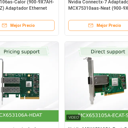
06as-Calor (900-9X7AH-
Nvidia Connectx-7 Adaptad
Z) Adaptador Ethernet
MCX75310aas-Neat (900-9X
Connectx-7 200g con
003N-SQ0) Puerto único Os
 Duales
Infiniband: Ndr 400GB/S (ve
Mejor Precio
Mejor Precio
predeterminada) Ethernet: 