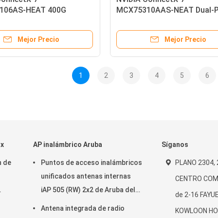
106AS-HEAT 400G
MCX75310AAS-NEAT Dual-P
or de banda ancha
400Gb/s InfiniBand y Ethern
nd con puerto único NDR,
Adaptador inteligente PCIe 
Mejor Precio
Mejor Precio
, Seguridad y
x16, NDR
amiento acelerados por
 para cargas de trabajo
escala
1
2
3
4
5
6
ox
AP inalámbrico Aruba
Síganos
h de
Puntos de acceso inalámbricos
PLANO 2304, 
unificados antenas internas
CENTRO COME
iAP 505 (RW) 2x2 de Aruba del
de 2-16 FAYU
campus: 2 802.11ax
Antena integrada de radio
KOWLOON HO
0)