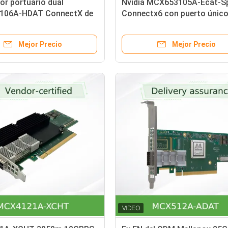
r portuario dual
Nvidia MCX653105A-Ecat-S
106A-HDAT ConnectX de
Connectx6 con puerto únic
ta de red de HDR 200GbE
Osfp56 EDR 100GB/S Vpi Tar
 de Ethernet VPI 6
de red de banda ancha
Mejor Precio
Mejor Precio