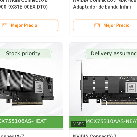
or Nvidia Connectx-8
NVIDIA ConnectX-7 NDR 400
900-9X81E-00EX-DT0)
Adaptador de banda Infini
una sola jaula Infiniband:
MCX75310AAS-HEAT
dr Ib
Mejor Precio
Mejor Precio
ConnectX-7
NVIDIA ConnectX-7