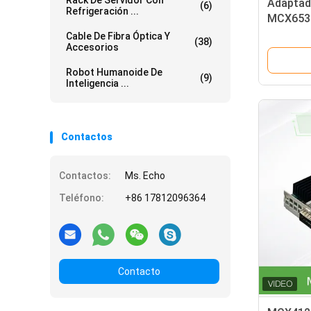
Rack De Servidor Con
Adaptado
(6)
Refrigeración ...
MCX653
la tarje
Cable De Fibra Óptica Y
(38)
Accesorios
Mellanox
QSFP56
Robot Humanoide De
(9)
Inteligencia ...
Contactos
Contactos:
Ms. Echo
Teléfono:
+86 17812096364
Contacto