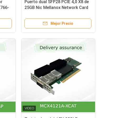
or
Puerto dual SFP28 PCIE 4,0 X8 de
766-
25GB Nic Mellanox Network Card
fp
MCX631102AN-ADAT
locidad
Mejor Precio
400gbe