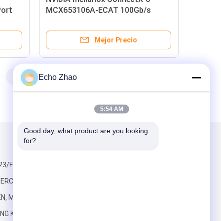
ort
MCX653106A-ECAT 100Gb/s
et
Adaptador de banda InfiniBand de
5.0
doble puerto con capacidad
Mejor Precio
Ethernet
7
>
>>
Echo Zhao
5:54 AM
Good day, what product are you looking 
for?
Envíenos un correo
23/F HO REY,
RCIAL, CALLE
EN, MONG KOK
NG KONG