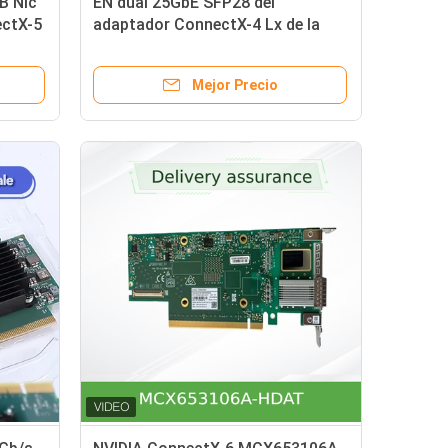
B Nic
EN dual 25GbE SFP28 del
ctX-5
adaptador ConnectX-4 Lx de la
tarjeta de red de Mellanox de la
tarjeta de Ethernet de MCX4121A-
Mejor Precio
ACAT