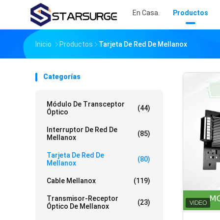
En Casa.
Productos
Inicio
Productos
Tarjeta De Red De Mellanox
Categorías
Módulo De Transceptor
(44)
Óptico
Interruptor De Red De
(85)
Mellanox
Tarjeta De Red De
(80)
Mellanox
Cable Mellanox
(119)
Transmisor-Receptor
(23)
Óptico De Mellanox