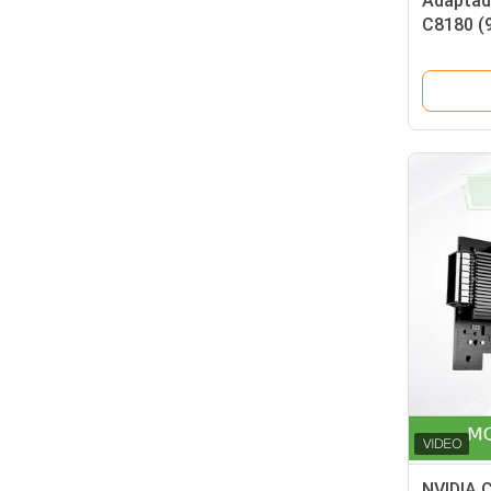
Adaptad
C8180 (
Osfp de 
800gbs X
NVIDIA 