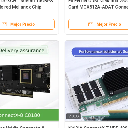
1A-XCHT 3050m 10GBPS
Ex EN del ODM Mellanox 25G
de red Mellanox Chip
Card MCX512A-ADAT Conne
1A-XCHT
Mejor Precio
Mejor Precio