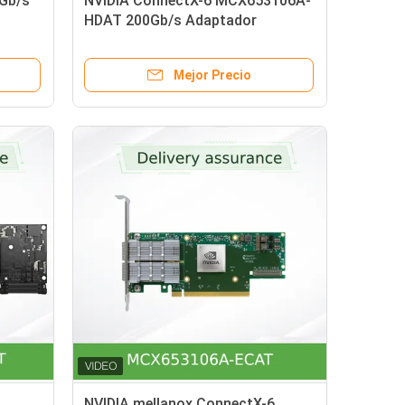
Gb/s
NVIDIA ConnectX-6 MCX653106A-
HDAT 200Gb/s Adaptador
inteligente de banda ancha
InfiniBand de doble puerto
Mejor Precio
NVIDIA mellanox ConnectX-6