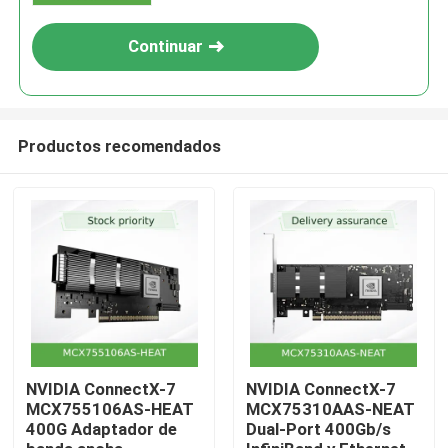
Continuar
Productos recomendados
En casa.
Productos
NVIDIA ConnectX-7
NVIDIA ConnectX-7
MCX755106AS-HEAT
MCX75310AAS-NEAT
400G Adaptador de
Dual-Port 400Gb/s
Vídeos