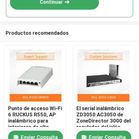
Continuar
Productos recomendados
En casa.
Punto de acceso Wi-Fi
El serial inalámbrico
6 RUCKUS R550, AP
ZD3050 AC3050 de
Productos
inalámbrico para
ZoneDirector 3000 del
interiores de alta
regulador del jaléo
densidad, 1.77 Gbps,
901-3050-CN00
Enviar Consulta
Enviar Consulta
Vídeos