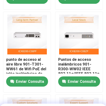
512+ clientes,
autorizó para hasta 50
tecnología BeamFlex+
APs
Sobre nosotros
Recorrido por la fábrica
Control de Calidad
Contacta con nosotros
punto de acceso al
Puntos de acceso
aire libre 901-T301-
inalámbricos 901-
WW61 de Wifi PoE del
R300-WW02 IEEE
Noticias
jaléo inalámbrico de
802.11g/IEEE 802.11n
802.3af
del jaléo dual de
Enviar Consulta
Enviar Consulta
Zoneflex
Casos
Solicitar una cotización