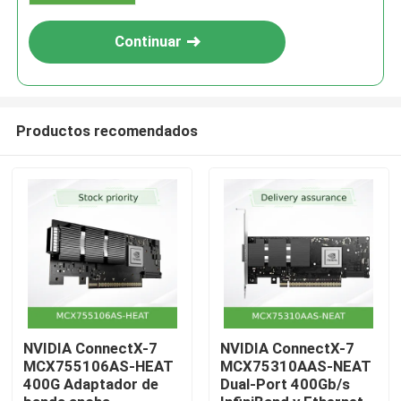
Continuar
Productos recomendados
En casa.
Productos
NVIDIA ConnectX-7
NVIDIA ConnectX-7
MCX755106AS-HEAT
MCX75310AAS-NEAT
400G Adaptador de
Dual-Port 400Gb/s
Vídeos