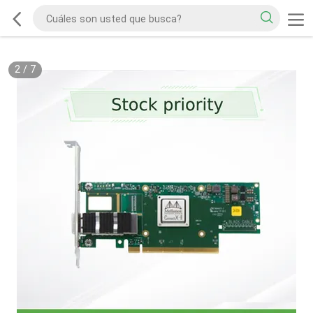
2
/
7