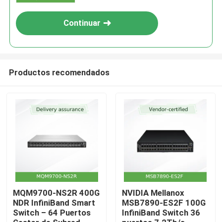
Continuar
Productos recomendados
En casa.
Productos
MQM9700-NS2R 400G
NVIDIA Mellanox
NDR InfiniBand Smart
MSB7890-ES2F 100G
Switch – 64 Puertos
InfiniBand Switch 36
Vídeos