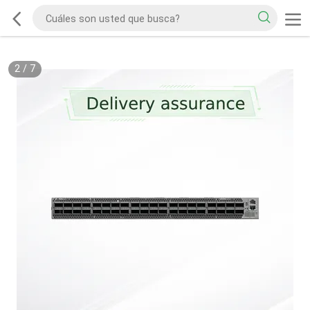
2
/
7