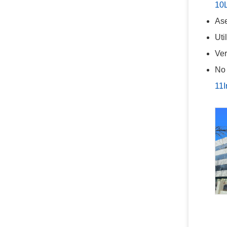
10L
Ase
Uti
Ver
No 
11I