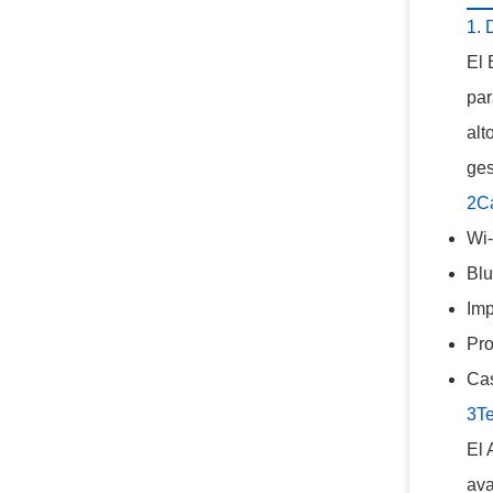
1. 
El 
par
alt
ges
2Ca
Wi-
Blu
Imp
Pro
Cas
3Te
El 
ava