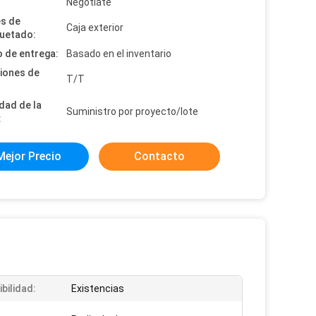
:
Negotiate
es de
Caja exterior
uetado:
 de entrega:
Basado en el inventario
iones de
T/T
dad de la
Suministro por proyecto/lote
:
Mejor Precio
Contacto
bilidad:
Existencias