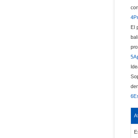
con
4Pr
El 
bal
pro
5Ap
Ide
Sop
den
6Es
A
E