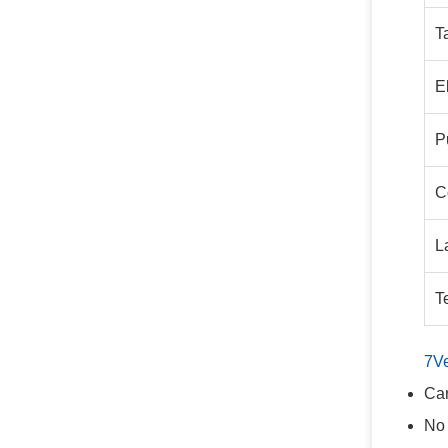
T
E
P
C
L
T
7Ve
Car
No 