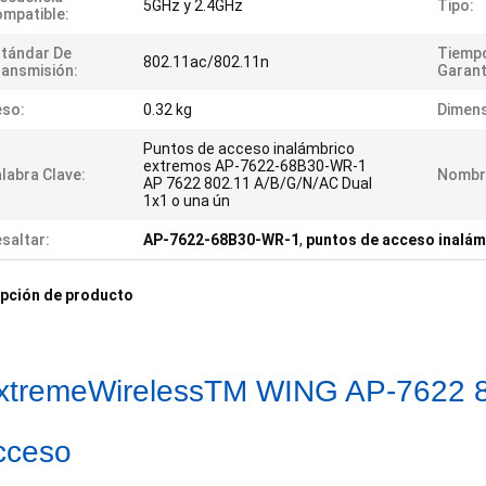
5GHz y 2.4GHz
Tipo:
mpatible:
tándar De
Tiemp
802.11ac/802.11n
ansmisión:
Garant
eso:
0.32 kg
Dimens
Puntos de acceso inalámbrico
extremos AP-7622-68B30-WR-1
labra Clave:
Nombr
AP 7622 802.11 A/B/G/N/AC Dual
1x1 o una ún
saltar:
AP-7622-68B30-WR-1
,
puntos de acceso inalá
pción de producto
xtremeWirelessTM WING AP-7622 8
cceso