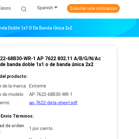
Spanish
Casos
Solicitar una cotización
da Doble 1x1 O De Banda Única 2x2
22-68B30-WR-1 AP 7622 802.11 A/B/G/N/Ac
 de banda doble 1x1 o de banda única 2x2
del producto:
 de la marca:
Extreme
 de modelo:
AP-7622-68B30-WR-1
ento:
ap-7622-data-sheet.pdf
 Envío Términos:
ad de orden
1 por ciento
: