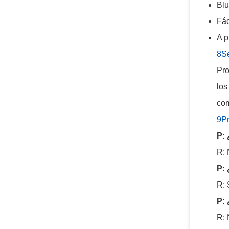
Blu
Fác
A p
8Se
Pro
los
com
9Pr
P: 
R: 
P: 
R: 
P: 
R: 