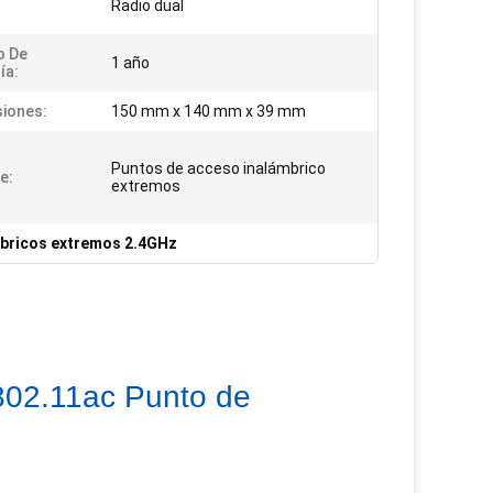
Radio dual
o De
1 año
ía:
iones:
150 mm x 140 mm x 39 mm
Puntos de acceso inalámbrico
e:
extremos
mbricos extremos 2.4GHz
02.11ac Punto de