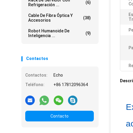
Rack De Servidor Con
(6)
Co
Refrigeración ...
Es
Cable De Fibra Óptica Y
(38)
Tr
Accesorios
P
Robot Humanoide De
(9)
Inteligencia ...
Pa
Contactos
Re
Contactos:
Echo
Descri
Teléfono:
+86 17812096364
E
Contacto
a