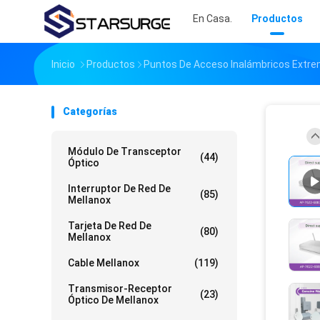
En Casa.
Productos
Inicio
Productos
Puntos De Acceso Inalámbricos Extr
Categorías
Módulo De Transceptor
(44)
Óptico
Interruptor De Red De
(85)
Mellanox
Tarjeta De Red De
(80)
Mellanox
Cable Mellanox
(119)
Transmisor-Receptor
(23)
Óptico De Mellanox