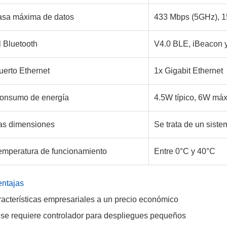
asa máxima de datos
433 Mbps (5GHz), 1
l Bluetooth
V4.0 BLE, iBeacon 
uerto Ethernet
1x Gigabit Ethernet
onsumo de energía
4.5W típico, 6W má
as dimensiones
Se trata de un siste
emperatura de funcionamiento
Entre 0°C y 40°C
ntajas
acterísticas empresariales a un precio económico
se requiere controlador para despliegues pequeños