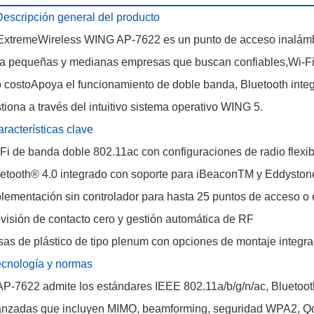
Descripción general del producto
ExtremeWireless WING AP-7622 es un punto de acceso inalámbr
a pequeñas y medianas empresas que buscan confiables,Wi-Fi d
o costoApoya el funcionamiento de doble banda, Bluetooth integ
tiona a través del intuitivo sistema operativo WING 5.
racterísticas clave
Fi de banda doble 802.11ac con configuraciones de radio flexi
etooth® 4.0 integrado con soporte para iBeaconTM y Eddysto
lementación sin controlador para hasta 25 puntos de acceso o
visión de contacto cero y gestión automática de RF
as de plástico de tipo plenum con opciones de montaje integr
cnología y normas
AP-7622 admite los estándares IEEE 802.11a/b/g/n/ac, Bluetoot
nzadas que incluyen MIMO, beamforming, seguridad WPA2, QoS 