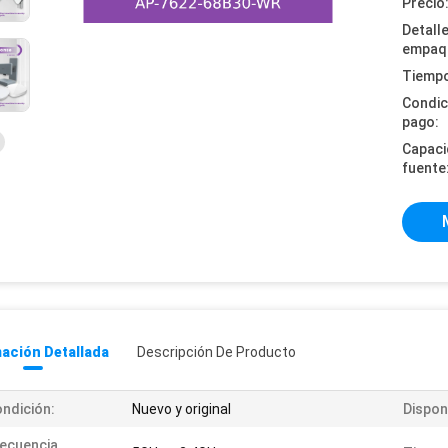
Precio
Detall
empaq
Tiempo
Condic
pago:
Capaci
fuente
ación Detallada
Descripción De Producto
ndición:
Nuevo y original
Disponi
ecuencia