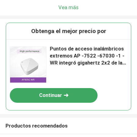
Vea más
Obtenga el mejor precio por
Puntos de acceso inalámbricos
extremos AP -7522 -67030 -1 -
WR integró gigahertz 2x2 de la
antena 802.11a/b/g/n/ac 5: 2 2,4
gigahertz 2x2: 2
Continuar
Productos recomendados