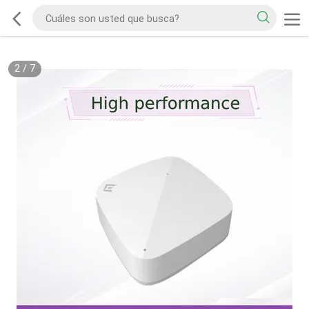
2
/
7