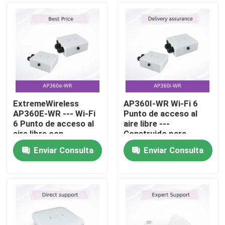
ExtremeWireless
AP360I-WR Wi-Fi 6
AP360E-WR --- Wi-Fi
Punto de acceso al
6 Punto de acceso al
aire libre ---
aire libre con
Construido para
conectores de antena
entornos hostiles y
Enviar Consulta
Enviar Consulta
externos y sensor de
conectividad de alta
En casa.
seguridad de tiempo
densidad
completo para EMEA
Productos
Vídeos