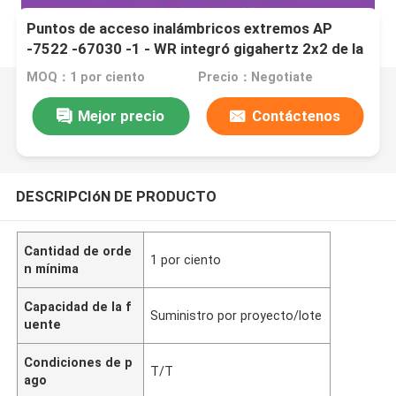
Puntos de acceso inalámbricos extremos AP
-7522 -67030 -1 - WR integró gigahertz 2x2 de la
antena 802.11a/b/g/n/ac 5: 2 2,4 gigahertz 2x2: 2
MOQ：1 por ciento
Precio：Negotiate
Mejor precio
Contáctenos
DESCRIPCIóN DE PRODUCTO
Cantidad de orde
1 por ciento
n mínima
Capacidad de la f
Suministro por proyecto/lote
uente
Condiciones de p
T/T
ago