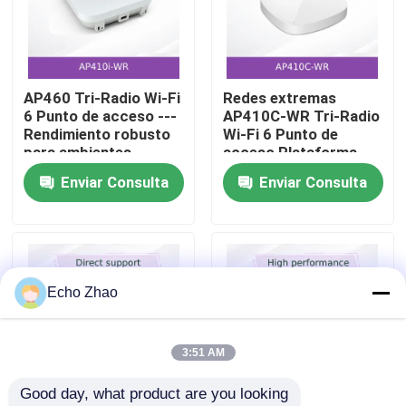
Sobre nosotros
AP460 Tri-Radio Wi-Fi
Redes extremas
Recorrido por la fábrica
6 Punto de acceso ---
AP410C-WR Tri-Radio
Rendimiento robusto
Wi-Fi 6 Punto de
para ambientes
acceso Plataforma
Control de Calidad
exteriores exigentes
universal de sistema
Enviar Consulta
Enviar Consulta
operativo Sensor de
seguridad de alta
Contacta con nosotros
densidad
Noticias
Echo Zhao
Casos
3:51 AM
Good day, what product are you looking 
Solicitar una cotización