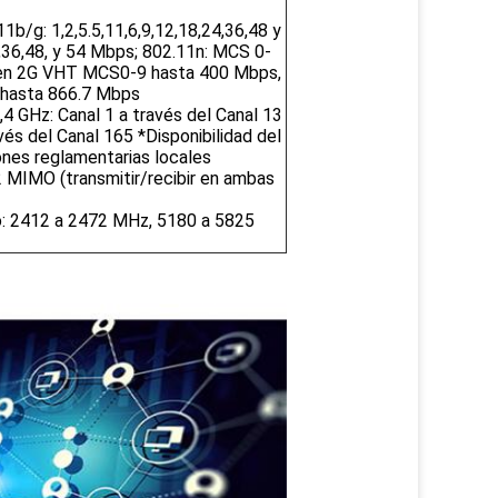
b/g: 1,2,5.5,11,6,9,12,18,24,36,48 y
,36,48, y 54 Mbps; 802.11n: MCS 0-
 en 2G VHT MCS0-9 hasta 400 Mbps,
 hasta 866.7 Mbps
,4 GHz: Canal 1 a través del Canal 13
és del Canal 165 *Disponibilidad del
ones reglamentarias locales
2 MIMO (transmitir/recibir en ambas
o: 2412 a 2472 MHz, 5180 a 5825