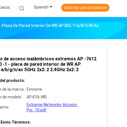
Spanish
Casos
Solicitar una cotización
 Placa De Pared Interior De WR AP 802.11a/b/g/n/ac
s de acceso inalámbricos extremos AP -7612
 -1 - placa de pared interior de WR AP
1a/b/g/n/ac 5GHz 2x2: 2 2.4GHz 2x2: 2
del producto:
 de la marca:
Extreme
 de modelo:
AP410i-WR
Extreme-Networks-Access-
ento:
Poi...10.pdf
 Envío Términos: