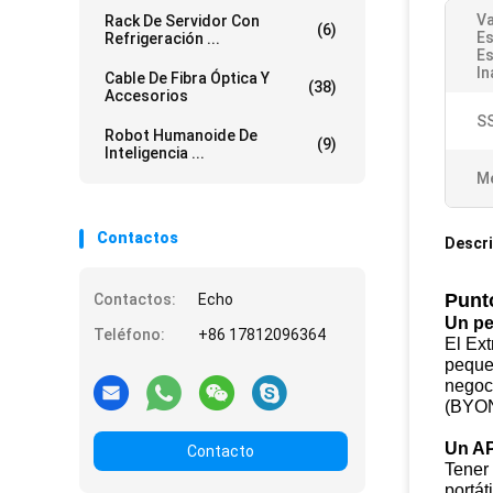
Va
Rack De Servidor Con
(6)
Es
Refrigeración ...
E
In
Cable De Fibra Óptica Y
(38)
Accesorios
SS
Robot Humanoide De
(9)
Inteligencia ...
Mé
Contactos
Descri
Punt
Contactos:
Echo
Un pe
Teléfono:
+86 17812096364
El Ex
peque
negoc
(BYON)
Un AP
Contacto
Tener 
portát