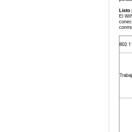
Listo 
El WiN
conect
conmu
802.1
Trabaj