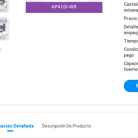
Cantid
mínima
Precio
Detall
empaq
Tiempo
Condic
pago:
Capaci
fuente
ación Detallada
Descripción De Producto