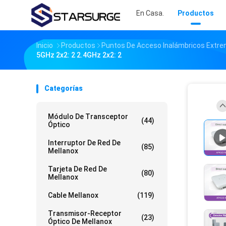
En Casa.
Productos
Inicio
Productos
Puntos De Acceso Inalámbricos Extr
5GHz 2x2: 2 2.4GHz 2x2: 2
Categorías
Módulo De Transceptor
(44)
Óptico
Interruptor De Red De
(85)
Mellanox
Tarjeta De Red De
(80)
Mellanox
Cable Mellanox
(119)
Transmisor-Receptor
(23)
Óptico De Mellanox