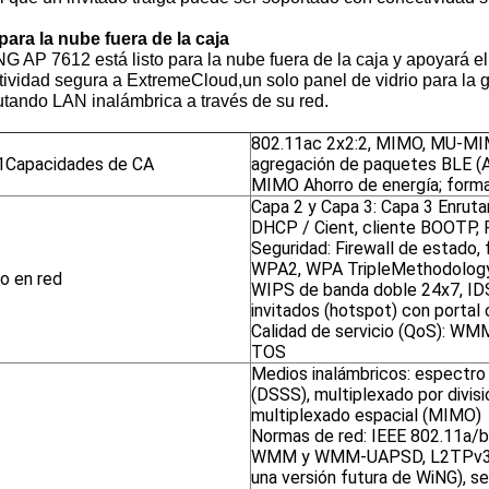
para la nube fuera de la caja
G AP 7612 está listo para la nube fuera de la caja y apoyará e
ividad segura a ExtremeCloud,un solo panel de vidrio para la 
tando LAN inalámbrica a través de su red.
802.11ac 2x2:2, MIMO, MU-M
1Capacidades de CA
agregación de paquetes BLE 
MIMO Ahorro de energía; form
Capa 2 y Capa 3: Capa 3 Enruta
DHCP / Cient, cliente BOOTP
Seguridad: Firewall de estado, f
WPA2, WPA TripleMethodology 
o en red
WIPS de banda doble 24x7, IDS
invitados (hotspot) con portal
Calidad de servicio (QoS): W
TOS
Medios inalámbricos: espectro 
(DSSS), multiplexado por divis
multiplexado espacial (MIMO)
Normas de red: IEEE 802.11a/b
WMM y WMM-UAPSD, L2TPv3, V
una versión futura de WiNG), se