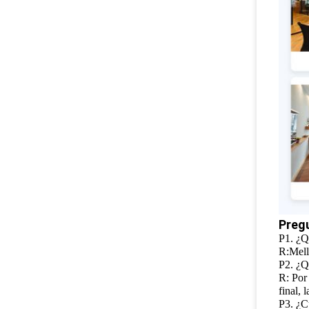
Preg
P1. ¿Q
R:Mella
P2. ¿Q
R: Por
final, 
P3. ¿C