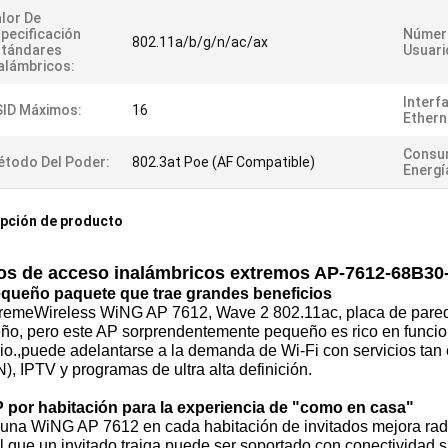
lor De
pecificación
Númer
802.11a/b/g/n/ac/ax
stándares
Usuari
alámbricos:
Interf
ID Máximos:
16
Ethern
Consu
todo Del Poder:
802.3at Poe (AF Compatible)
Energí
pción de producto
os de acceso inalámbricos extremos AP-7612-68B3
queño paquete que trae grandes beneficios
tremeWireless WiNG AP 7612, Wave 2 802.11ac, placa de pared
ño, pero este AP sorprendentemente pequeño es rico en funcio
io.,puede adelantarse a la demanda de Wi-Fi con servicios t
, IPTV y programas de ultra alta definición.
 por habitación para la experiencia de "como en casa"
una WiNG AP 7612 en cada habitación de invitados mejora radic
il que un invitado traiga puede ser soportado con conectividad s