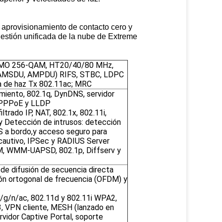
l aprovisionamiento de contacto cero y
gestión unificada de la nube de Extreme
IMO 256-QAM, HT20/40/80 MHz,
(AMSDU, AMPDU) RIFS, STBC, LDPC
a de haz Tx 802.11ac; MRC
miento, 802.1q, DynDNS, servidor
, PPPoE y LLDP
iltrado IP, NAT, 802.1x, 802.11i,
Detección de intrusos: detección
 a bordo,y acceso seguro para
 cautivo, IPSec y RADIUS Server
MM, WMM-UAPSD, 802.1p, Diffserv y
de difusión de secuencia directa
ión ortogonal de frecuencia (OFDM) y
/g/n/ac, 802.11d y 802.11i WPA2,
PN cliente, MESH (lanzado en
rvidor Captive Portal, soporte