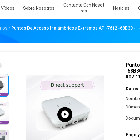
Contacta Con Nosot
Vídeos
Sobre Nosotros
Noticias
Ros
emos
Puntos De Acceso Inalámbricos Extremos AP -7612 -68B30 -1 -
Punto
-68B30
802.1
Datos 
Nombre
Número
Docum
Pago y