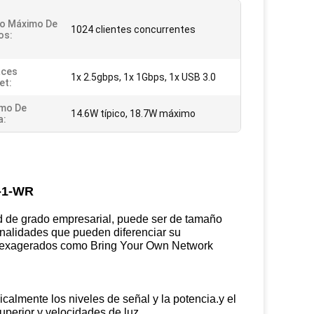
o Máximo De
1024 clientes concurrentes
os:
aces
1x 2.5gbps, 1x 1Gbps, 1x USB 3.0
et:
mo De
14.6W típico, 18.7W máximo
a:
0-1-WR
 de grado empresarial, puede ser de tamaño
nalidades que pueden diferenciar su
an exagerados como Bring Your Own Network
almente los niveles de señal y la potencia.y el
uperior y velocidades de luz.