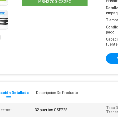
Precio
Detall
empaq
Tiempo
Condic
pago:
Capaci
fuente
ación Detallada
Descripción De Producto
Tasa 
ertos::
32 puertos QSFP28
Transm