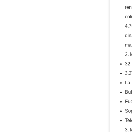
ren
col
4.7
din
máx
2. 
32 
3.2
La 
Buf
Fue
Sop
Tel
3.