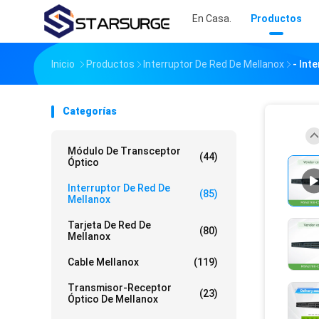
En Casa.
Productos
Inicio
Productos
Interruptor De Red De Mellanox
- Int
Categorías
Módulo De Transceptor
(44)
Óptico
Interruptor De Red De
(85)
Mellanox
Tarjeta De Red De
(80)
Mellanox
Cable Mellanox
(119)
Transmisor-Receptor
(23)
Óptico De Mellanox