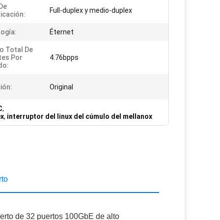
De
Full-duplex y medio-duplex
cación:
ogía:
Éternet
 Total De
tes Por
4.76bpps
do:
ión:
Original
C
,
ex
,
interruptor del linux del cúmulo del mellanox
rto
rto de 32 puertos 100GbE de alto