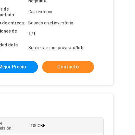
:
Negotiate
es de
Caja exterior
uetado:
 de entrega:
Basado en el inventario
iones de
T/T
dad de la
Suministro por proyecto/lote
:
Mejor Precio
Contacto
De
100GBE
isión: