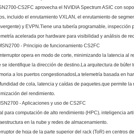
SN2700-CS2FC aprovecha el NVIDIA Spectrum ASIC con soport
os, incluido el enrutamiento VXLAN, el enrutamiento de segm
vergente) y EVPN.Tiene una tubería programable, inspección 
emetría acelerada por hardware para visibilidad y análisis de re
MSN2700 - Principio de funcionamiento CS2FC
interruptor opera en modo de corte, minimizando la latencia a
 se identifique la dirección de destino.La arquitectura de búf
oria a los puertos congestionadosLa telemetría basada en har
fundidad de cola, latencia y caídas de paquetes.que permite la 
imización del rendimiento.
SN2700 - Aplicaciones y uso de CS2FC
al para computación de alto rendimiento (HPC), inteligencia artif
raestructura en la nube y redes de almacenamiento.
erruptor de hoja de la parte superior del rack (ToR) en centros 