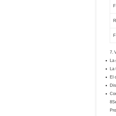
F
R
F
7. 
La 
La 
El 
Dis
Com
8Se
Pro