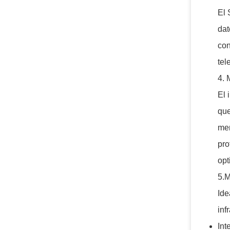
El 
dat
con
tel
4. 
El 
que
mem
pro
opt
5.M
Ide
inf
Int