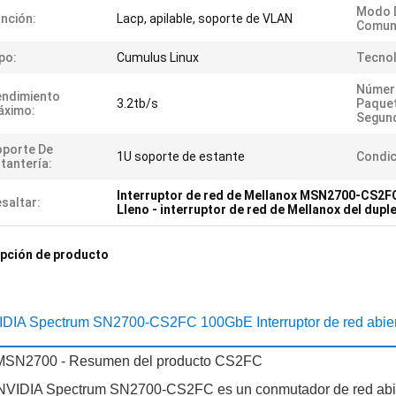
Modo 
nción:
Lacp, apilable, soporte de VLAN
Comuni
po:
Cumulus Linux
Tecnol
Número
endimiento
3.2tb/s
Paque
áximo:
Segun
porte De
1U soporte de estante
Condic
tantería:
Interruptor de red de Mellanox MSN2700-CS2F
saltar:
Lleno - interruptor de red de Mellanox del dupl
pción de producto
DIA Spectrum SN2700-CS2FC 100GbE Interruptor de red abie
 MSN2700 - Resumen del producto CS2FC
NVIDIA Spectrum SN2700-CS2FC es un conmutador de red abie