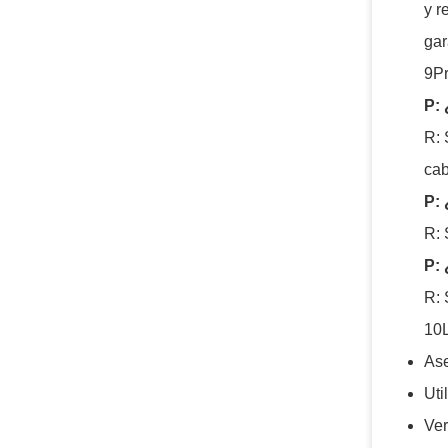
y r
gar
9Pr
P:
R: 
cab
P:
R: 
P: 
R: 
10L
Ase
Uti
Ver