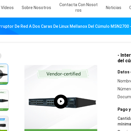
Contacta Con Nosot
Vídeos
Sobre Nosotros
Noticias
Ros
erruptor De Red A Dos Caras De Linux Mellanox Del Cúmulo MSN2700
- Inte
del c
Datos 
Nombre
Número
Docum
Pago y
Cantid
mínima