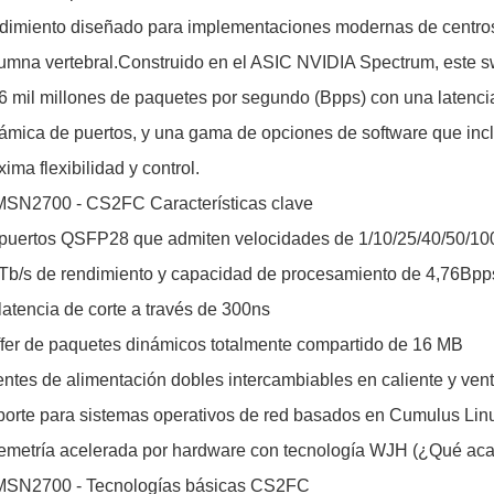
dimiento diseñado para implementaciones modernas de centros 
umna vertebral.Construido en el ASIC NVIDIA Spectrum, este s
6 mil millones de paquetes por segundo (Bpps) con una latenci
ámica de puertos, y una gama de opciones de software que in
ima flexibilidad y control.
MSN2700 - CS2FC Características clave
puertos QSFP28 que admiten velocidades de 1/10/25/40/50/1
Tb/s de rendimiento y capacidad de procesamiento de 4,76Bpp
latencia de corte a través de 300ns
fer de paquetes dinámicos totalmente compartido de 16 MB
ntes de alimentación dobles intercambiables en caliente y ven
orte para sistemas operativos de red basados en Cumulus Lin
emetría acelerada por hardware con tecnología WJH (¿Qué ac
 MSN2700 - Tecnologías básicas CS2FC