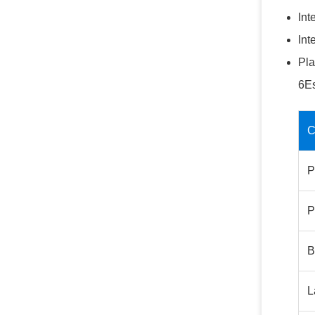
Int
Int
Pla
6Es
C
P
P
B
L