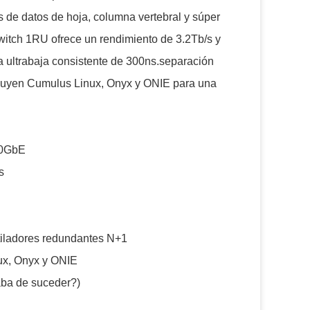
de datos de hoja, columna vertebral y súper
witch 1RU ofrece un rendimiento de 3.2Tb/s y
a ultrabaja consistente de 300ns.separación
cluyen Cumulus Linux, Onyx y ONIE para una
00GbE
s
tiladores redundantes N+1
ux, Onyx y ONIE
aba de suceder?)