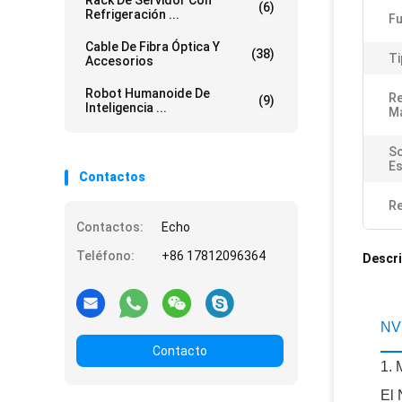
Rack De Servidor Con
(6)
Refrigeración ...
Fu
Cable De Fibra Óptica Y
(38)
Ti
Accesorios
Robot Humanoide De
R
(9)
Inteligencia ...
M
So
Es
Contactos
Re
Contactos:
Echo
Teléfono:
+86 17812096364
Descri
NVI
Contacto
1.
El 