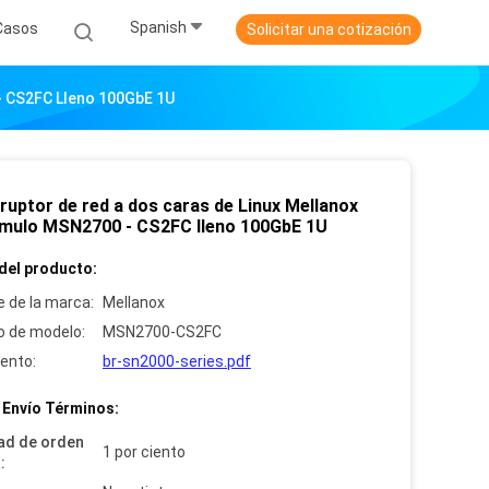
Spanish
Casos
Solicitar una cotización
 - CS2FC Lleno 100GbE 1U
rruptor de red a dos caras de Linux Mellanox
úmulo MSN2700 - CS2FC lleno 100GbE 1U
del producto:
 de la marca:
Mellanox
 de modelo:
MSN2700-CS2FC
ento:
br-sn2000-series.pdf
 Envío Términos:
ad de orden
1 por ciento
: