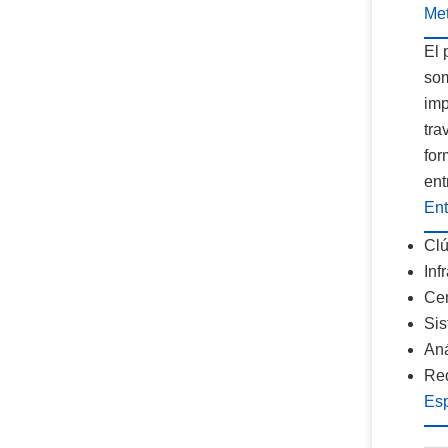
Me
El 
som
imp
tra
for
ent
En
Clú
Inf
Cen
Sis
Aná
Red
Esp