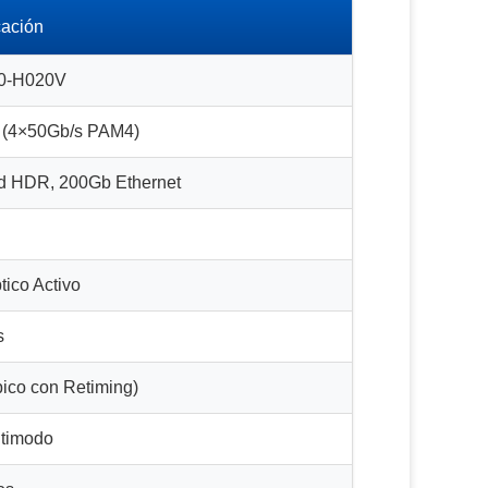
cación
0-H020V
 (4×50Gb/s PAM4)
nd HDR, 200Gb Ethernet
tico Activo
s
pico con Retiming)
ltimodo