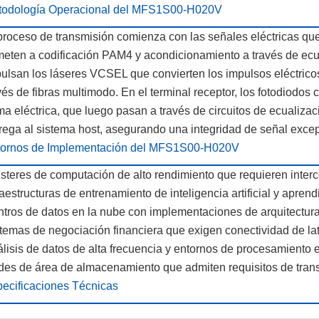
todología Operacional del MFS1S00-H020V
proceso de transmisión comienza con las señales eléctricas qu
eten a codificación PAM4 y acondicionamiento a través de ec
ulsan los láseres VCSEL que convierten los impulsos eléctricos
vés de fibras multimodo. En el terminal receptor, los fotodiodos
ma eléctrica, que luego pasan a través de circuitos de ecualizac
rega al sistema host, asegurando una integridad de señal excepc
tornos de Implementación del MFS1S00-H020V
steres de computación de alto rendimiento que requieren inte
raestructuras de entrenamiento de inteligencia artificial y apren
tros de datos en la nube con implementaciones de arquitectura
temas de negociación financiera que exigen conectividad de lat
lisis de datos de alta frecuencia y entornos de procesamiento 
es de área de almacenamiento que admiten requisitos de transf
ecificaciones Técnicas