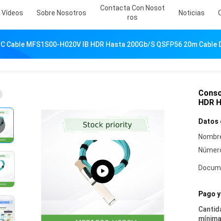
Contacta Con Nosot
Vídeos
Sobre Nosotros
Noticias
Ros
OC Cable MFS1S00-H020V IB HDR Hasta 200Gb/S QSFP56 20m Cable 
Conso
HDR H
Datos 
Nombre
Número
Docum
Pago y
Cantid
mínima