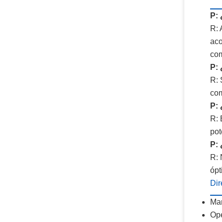
P: 
R: 
aco
com
P: 
R: 
com
P:
R: 
pot
P: 
R: 
ópt
Dir
Man
Ope