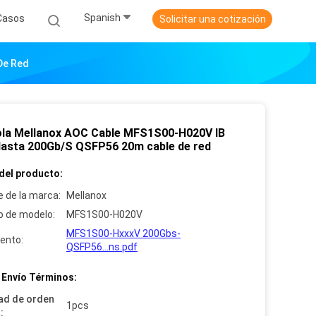
Spanish
Casos
Solicitar una cotización
De Red
la Mellanox AOC Cable MFS1S00-H020V IB
asta 200Gb/S QSFP56 20m cable de red
del producto:
 de la marca:
Mellanox
 de modelo:
MFS1S00-H020V
MFS1S00-HxxxV 200Gbs-
ento:
QSFP56...ns.pdf
 Envío Términos:
ad de orden
1pcs
: