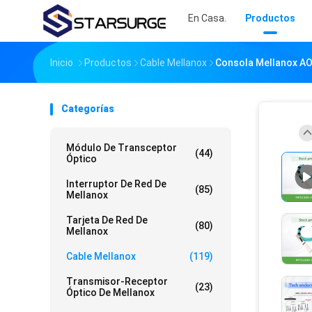
En Casa.
Productos
Inicio
Productos
Cable Mellanox
Consola Mellanox A
Categorías
Módulo De Transceptor
(44)
Óptico
Interruptor De Red De
(85)
Mellanox
Tarjeta De Red De
(80)
Mellanox
Cable Mellanox
(119)
Transmisor-Receptor
(23)
Óptico De Mellanox