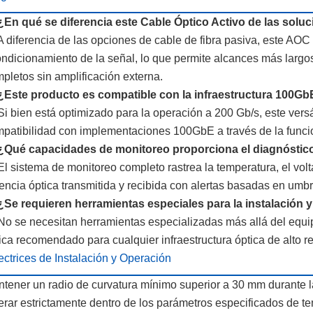
¿En qué se diferencia este Cable Óptico Activo de las soluc
A diferencia de las opciones de cable de fibra pasiva, este AOC 
ndicionamiento de la señal, lo que permite alcances más largos
pletos sin amplificación externa.
¿Este producto es compatible con la infraestructura 100Gb
Si bien está optimizado para la operación a 200 Gb/s, este vers
patibilidad con implementaciones 100GbE a través de la funci
 ¿Qué capacidades de monitoreo proporciona el diagnóstic
El sistema de monitoreo completo rastrea la temperatura, el voltaj
encia óptica transmitida y recibida con alertas basadas en umb
¿Se requieren herramientas especiales para la instalación 
No se necesitan herramientas especializadas más allá del equip
ica recomendado para cualquier infraestructura óptica de alto r
ectrices de Instalación y Operación
tener un radio de curvatura mínimo superior a 30 mm durante la
rar estrictamente dentro de los parámetros especificados de 