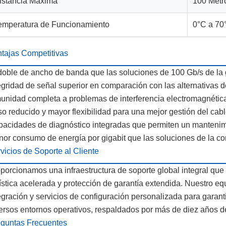
istancia Máxima
100 Metr
emperatura de Funcionamiento
0°C a 70
tajas Competitivas
doble de ancho de banda que las soluciones de 100 Gb/s de la 
egridad de señal superior en comparación con las alternativas 
unidad completa a problemas de interferencia electromagnétic
o reducido y mayor flexibilidad para una mejor gestión del cab
acidades de diagnóstico integradas que permiten un mantenim
or consumo de energía por gigabit que las soluciones de la c
vicios de Soporte al Cliente
porcionamos una infraestructura de soporte global integral que 
ística acelerada y protección de garantía extendida. Nuestro eq
egración y servicios de configuración personalizada para garan
ersos entornos operativos, respaldados por más de diez años d
guntas Frecuentes