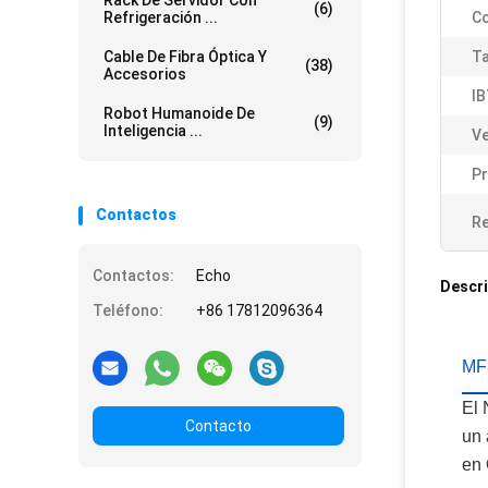
Rack De Servidor Con
(6)
Refrigeración ...
Co
Cable De Fibra Óptica Y
Ta
(38)
Accesorios
IB
Robot Humanoide De
(9)
Inteligencia ...
Ve
P
Contactos
Re
Contactos:
Echo
Descri
Teléfono:
+86 17812096364
MFS
El 
Contacto
un 
en 