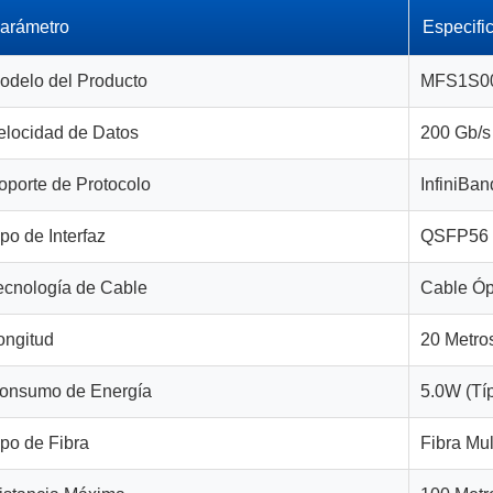
arámetro
Especifi
odelo del Producto
MFS1S0
elocidad de Datos
200 Gb/s
oporte de Protocolo
InfiniBa
ipo de Interfaz
QSFP56
ecnología de Cable
Cable Óp
ongitud
20 Metro
onsumo de Energía
5.0W (Tí
ipo de Fibra
Fibra Mu