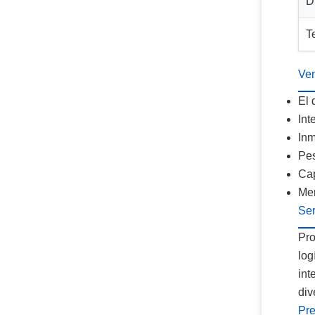
D
T
Ven
El 
Int
Inm
Pes
Cap
Men
Ser
Pro
log
int
div
Pre