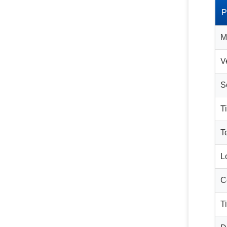
P
M
V
S
T
T
L
C
T