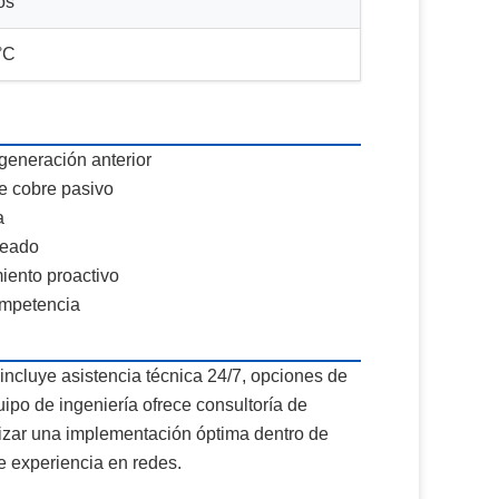
os
°C
generación anterior
de cobre pasivo
a
leado
iento proactivo
ompetencia
incluye asistencia técnica 24/7, opciones de
uipo de ingeniería ofrece consultoría de
tizar una implementación óptima dentro de
e experiencia en redes.