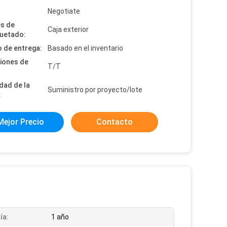
:
Negotiate
es de
Caja exterior
uetado:
 de entrega:
Basado en el inventario
iones de
T/T
dad de la
Suministro por proyecto/lote
:
Mejor Precio
Contacto
ía:
1 año