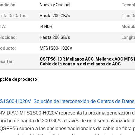
ndición:
Nuevo y Original
Tecnol
rifa De Datos:
Hasta 200 GB/s
Tipo D
TA:
IB HDR
Modula
locidad:
Hasta 200 GB/s
Longit
roducto:
MFS1S00-H020V
QSFP56 HDR Mellanox AOC
,
Mellanox AOC MFS
saltar:
Cable de la consola del mellanox de AOC
pción de producto
1S00-H020V Solución de Interconexión de Centros de Datos 
NVIDIA® MFS1S00-H020V representa la próxima generación de c
ancho de banda de 200 Gb/s a través de un diseño avanzado de
QSFP56 supera a las opciones tradicionales de cable de fibra p