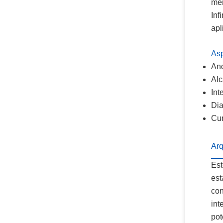
men
Inf
apl
As
Anc
Alc
Int
Dia
Cum
Ar
Est
est
con
int
pot