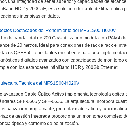
or, una integridad de señal superior y capacidades de alcanc
iniBand HDR y 200GbE, esta solución de cable de fibra óptica 
icaciones intensivas en datos.
pectos Destacados del Rendimiento del MFS1S00-H020V
ho de banda total de 200 Gb/s utilizando modulación PAM4 de
ance de 20 metros, ideal para conexiones de rack a rack e intra
erfaces QSFP56 conectables en caliente para una implementaci
gnósticos digitales avanzados con capacidades de monitoreo e
ple con los estándares InfiniBand HDR y 200Gb Ethernet
quitectura Técnica del MFS1S00-H020V
e avanzado Cable Óptico Activo implementa tecnología óptica
ándares SFF-8665 y SFF-8636. La arquitectura incorpora cuat
 ecualización programable, pre-énfasis de salida y funcionalida
erfaz de gestión integrada proporciona un monitoreo completo de
encia óptica y corriente de polarización.