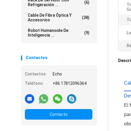
Rack De Servidor Con
(6)
Refrigeración ...
T
Ga
Cable De Fibra Óptica Y
(38)
Accesorios
Ti
Robot Humanoide De
(9)
Lo
Inteligencia ...
Re
Contactos
Descri
Contactos:
Echo
Ca
Teléfono:
+86 17812096364
Des
El 
Contacto
par
ofr