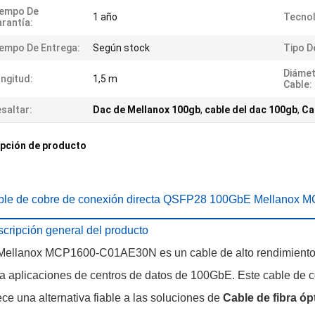
iempo De
1 año
Tecnol
rantía:
empo De Entrega:
Según stock
Tipo D
Diámet
ngitud:
1,5 m
Cable:
saltar:
Dac de Mellanox 100gb
,
cable del dac 100gb
,
Ca
pción de producto
ble de cobre de conexión directa QSFP28 100GbE Mellano
cripción general del producto
Mellanox MCP1600-C01AE30N es un cable de alto rendimiento
a aplicaciones de centros de datos de 100GbE. Este cable de c
ece una alternativa fiable a las soluciones de
Cable de fibra óp