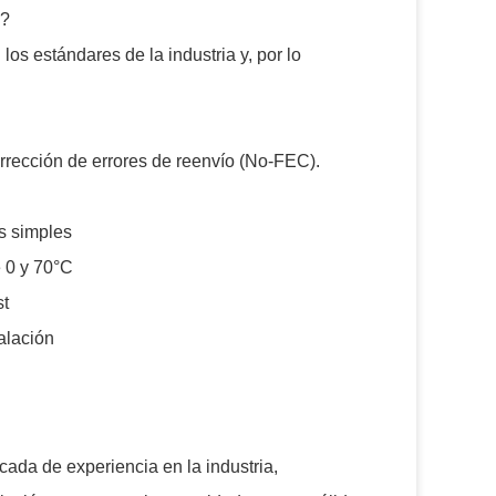
x?
os estándares de la industria y, por lo
corrección de errores de reenvío (No-FEC).
s simples
 0 y 70°C
st
alación
ada de experiencia en la industria,