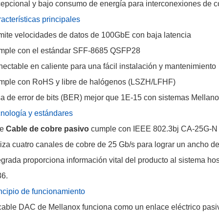
epcional y bajo consumo de energía para interconexiones de co
acterísticas principales
ite velocidades de datos de 100GbE con baja latencia
mple con el estándar SFF-8685 QSFP28
ectable en caliente para una fácil instalación y mantenimiento
ple con RoHS y libre de halógenos (LSZH/LFHF)
a de error de bits (BER) mejor que 1E-15 con sistemas Mellan
nología y estándares
te
Cable de cobre pasivo
cumple con IEEE 802.3bj CA-25G-N (
liza cuatro canales de cobre de 25 Gb/s para lograr un anch
egrada proporciona información vital del producto al sistema host
6.
ncipio de funcionamiento
cable DAC de Mellanox funciona como un enlace eléctrico pasi