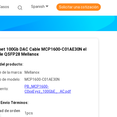
Spanish
Casos
Solicitar una cotización
net 100Gb DAC Cable MCP1600-C01AE30N el
de QSFP28 Mellanox
del producto:
 de la marca:
Mellanox
 de modelo:
MCP1600-C01AE30N
PB_MCP1600-
ento:
C0xxEyyz_100GbE_...AC.pdf
 Envío Términos:
ad de orden
1pcs
: