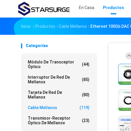
En Casa.
Productos
Inicio
Productos
Cable Mellanox
Ethernet 100Gb DAC
Categorías
Módulo De Transceptor
(44)
Óptico
Interruptor De Red De
(85)
Mellanox
Tarjeta De Red De
(80)
Mellanox
Cable Mellanox
(119)
Transmisor-Receptor
(23)
Óptico De Mellanox