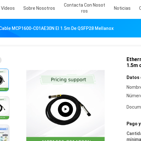
Contacta Con Nosot
Vídeos
Sobre Nosotros
Noticias
Ros
 Cable MCP1600-C01AE30N El 1.5m De QSFP28 Mellanox
Ether
1.5m 
Datos 
Nombre
Número
Docum
Pago y
Cantid
mínima