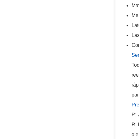
May
Men
Lat
Las
Com
Ser
Tod
ree
ráp
par
Pre
P: 
R: 
o e