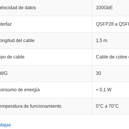
elocidad de datos
100GbE
nterfaz
QSFP28 a QSF
ongitud del cable
1,5 m
ipo de cable
Cable de cobre 
AWG
30
onsumo de energía
< 0,1 W
emperatura de funcionamiento
0°C a 70°C
tajas