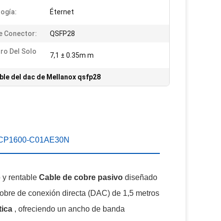
ogía:
Éternet
e Conector:
QSFP28
ro Del Solo
7,1 ± 0.35m m
ble del dac de Mellanox qsfp28
x MCP1600-C01AE30N
 y rentable
Cable de cobre pasivo
diseñado
obre de conexión directa (DAC) de 1,5 metros
tica
, ofreciendo un ancho de banda