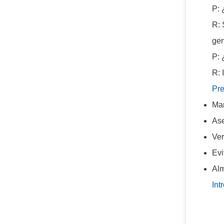
P: 
R: 
gen
P: 
R: 
Pr
Man
Ase
Ver
Evi
Alm
Int