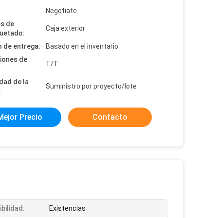
:
Negotiate
es de
Caja exterior
uetado:
 de entrega:
Basado en el inventario
iones de
T/T
dad de la
Suministro por proyecto/lote
:
Mejor Precio
Contacto
bilidad:
Existencias