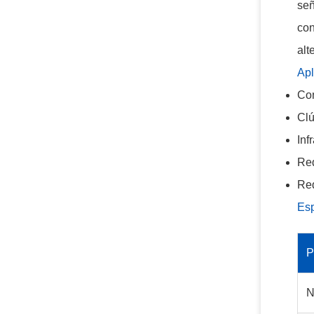
señ
con
alt
Apl
Con
Clú
Inf
Red
Re
Esp
P
N