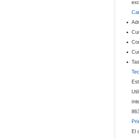
exc
Car
Adm
Cu
Con
Cum
Tas
Tec
Es
Uti
int
863
Pri
El 