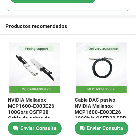
Productos recomendados
En casa.
NVIDIA Mellanox
Cable DAC pasivo
MCP1600-E003E26
NVIDIA Mellanox
100Gb/s QSFP28
MCP1600-E003E26
Productos
Cable de cobre de
100Gb/s QSFP28 EDR
conexión directa
InfiniBand de 3m
Enviar Consulta
Enviar Consulta
pasiva de 3m, EDR
Vídeos