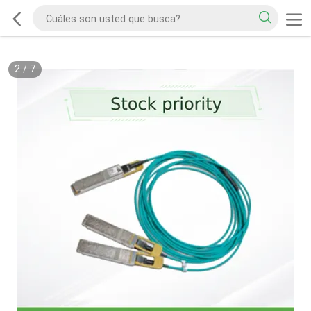
2
/
7