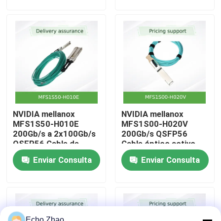
InfiniBand, baja
latencia, potencia casi
cero para
Sobre nosotros
interconexiones de
centros de datos
Recorrido por la fábrica
Control de Calidad
NVIDIA mellanox
NVIDIA mellanox
Contacta con nosotros
MFS1S50-H010E
MFS1S00-H020V
200Gb/s a 2x100Gb/s
200Gb/s QSFP56
QSFP56 Cable de
Cable óptico activo
Noticias
división óptica
20m AOC para HDR
Enviar Consulta
Enviar Consulta
activo10m AOC
InfiniBand
Casos
Solicitar una cotización
Echo Zhao